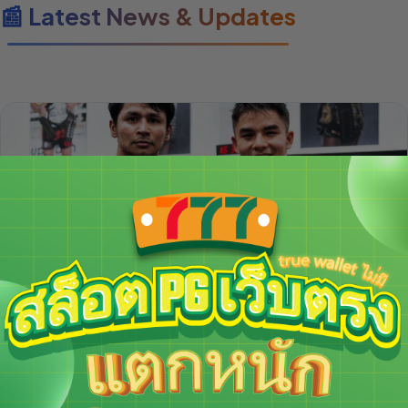
📰 Latest News & Updates
ONE ลุมพินี : โจฮัน กาซาลี ยกค่ายซุปเปอร์บอนฯ แหล่งรวม
ยอดฝีมือ
📅
07/30/2026, 09:44 AM, +0000 UTC