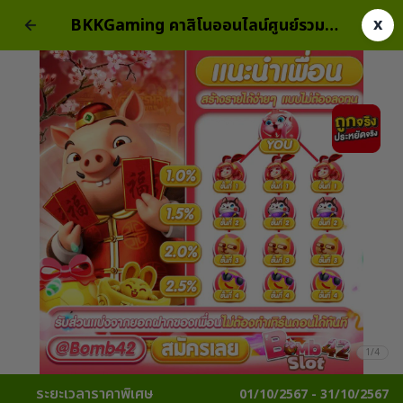
x
BKKGaming คาสิโนออนไลน์ศูนย์รวมเก
มฮิต บริการสุดมันส์ 2024
1/4
ระยะเวลาราคาพิเศษ
01/10/2567 - 31/10/2567