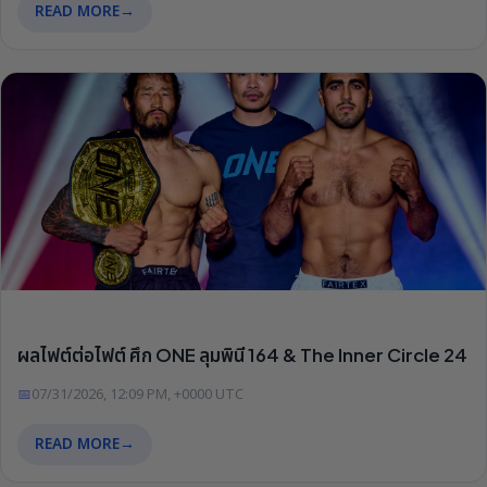
#ONEFightNight #อาลีฟ #อาลีฟสเดชะพันธ์
READ MORE
→
ผลไฟต์ต่อไฟต์ ศึก ONE ลุมพินี 164 & The Inner Circle 24
📅
07/31/2026, 12:09 PM, +0000 UTC
READ MORE
→