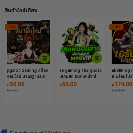
สินค้าใกล้เคียง
-24%
-14%
pgslot Gaming สล็อต
sa gaming 168 ศูนย์รว
ak88king คา
ออนไลน์ มาตรฐานระดับ
มเกมฮิต อันดับหนึ่งที่ใคร
ย พร้อมโปรโ
สากล ระบบทันสมัย รอง
เลือกเล่น
นไทย 2024
50.00
66.00
174.00
฿
฿
฿
รับมือถือ
฿66.00
฿204.00